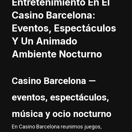
Entretenimiento En El
Casino Barc­elona:
Eventos, Espectáculos
Y Un Animado
Ambiente Nocturno
Casino Barcelona —
eventos, espectáculos,
música y ocio nocturno
En Casino Barcelona reunimos juegos,