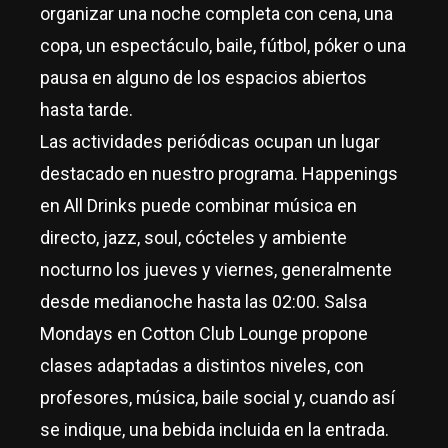
organizar una noche completa con cena, una
copa, un espectáculo, baile, fútbol, póker o una
pausa en alguno de los espacios abiertos
hasta tarde.
Las actividades periódicas ocupan un lugar
destacado en nuestro programa. Happenings
en All Drinks puede combinar música en
directo, jazz, soul, cócteles y ambiente
nocturno los jueves y viernes, generalmente
desde medianoche hasta las 02:00. Salsa
Mondays en Cotton Club Lounge propone
clases adaptadas a distintos niveles, con
profesores, música, baile social y, cuando así
se indique, una bebida incluida en la entrada.