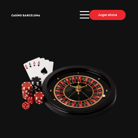
Jugar ahora