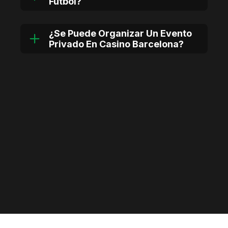
Fútbol?
¿Se Puede Organ­izar Un Evento
Privado En Casino Barc­elona?