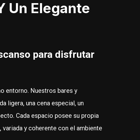
 Y Un Elegante
scanso para disfrutar
mo entorno. Nuestros bares y
 ligera, una cena especial, un
irecto. Cada espacio posee su propia
 variada y coherente con el ambiente