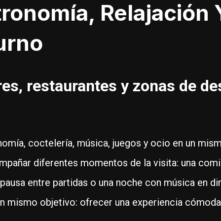
tronomía, Relajación
urno
es, restaurantes y zonas de de
omía, coctelería, música, juegos y ocio en un mis
pañar diferentes momentos de la visita: una comida
na pausa entre partidas o una noche con música en d
n mismo objetivo: ofrecer una experiencia cómoda,