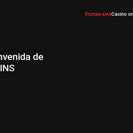
Restaurante
Casino on
nvenida de
PINS