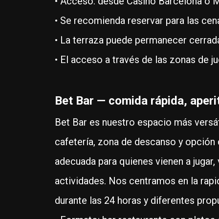
• Acceso: desde Casino Barcelona o Ma
• Se recomienda reservar para las ce
• La terraza puede permanecer cerra
• El acceso a través de las zonas de j
Bet Bar — comida rápida, aperi
Bet Bar es nuestro espacio más versáti
cafetería, zona de descanso y opción d
adecuada para quienes vienen a jugar, 
actividades. Nos centramos en la rapid
durante las 24 horas y diferentes propu