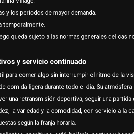
rina Village.
nas y los periodos de mayor demanda.
da temporalmente.
uego queda sujeto a las normas generales del casino
tivos y servicio continuado
l para comer algo sin interrumpir el ritmo de la vi
e comida ligera durante todo el día. Su atmósfera e
ver una retransmisión deportiva, seguir una partida
ez, la variedad y la comodidad, con servicio a la c
estas según la franja horaria.