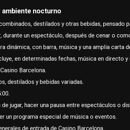
y ambiente nocturno
 combinados, destilados y otras bebidas, pensado p
r, durante un espectáculo, después de cenar o com
a dinámica, con barra, música y una amplia carta d
cluye, en determinadas fechas, música en directo y
e Casino Barcelona.
s, destilados y bebidas variadas.
:00.
de jugar, hacer una pausa entre espectáculos o di
er un programa especial de música o eventos.
generales de entrada de Casino Barcelona.