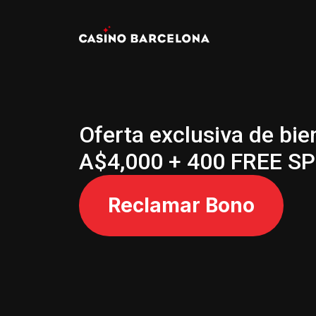
Oferta exclusiva de bie
A$4,000 + 400 FREE S
Reclamar Bono