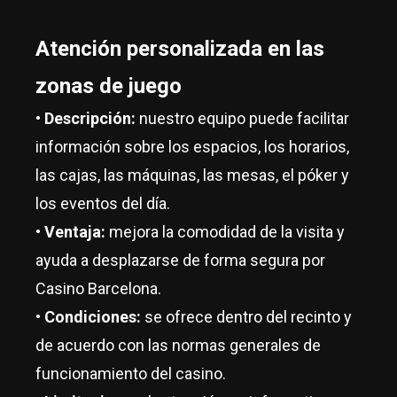
Atención personalizada en las
zonas de juego
•
Descripción:
nuestro equipo puede facilitar
información sobre los espacios, los horarios,
las cajas, las máquinas, las mesas, el póker y
los eventos del día.
•
Ventaja:
mejora la comodidad de la visita y
ayuda a desplazarse de forma segura por
Casino Barcelona.
•
Condiciones:
se ofrece dentro del recinto y
de acuerdo con las normas generales de
funcionamiento del casino.