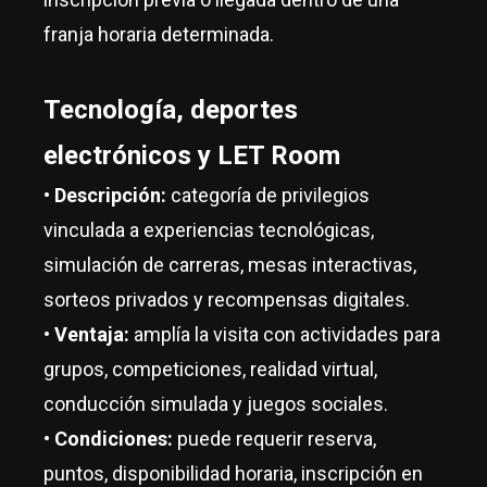
franja horaria determinada.
Tecnología, deportes
electrónicos y LET Room
•
Descripción:
categoría de privilegios
vinculada a experiencias tecnológicas,
simulación de carreras, mesas interactivas,
sorteos privados y recompensas digitales.
•
Ventaja:
amplía la visita con actividades para
grupos, competiciones, realidad virtual,
conducción simulada y juegos sociales.
•
Condiciones:
puede requerir reserva,
puntos, disponibilidad horaria, inscripción en