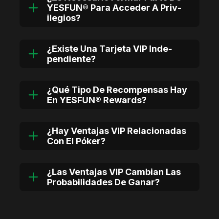
YESFUN® Para Acc­eder A Priv­
Ilegios?
¿Existe Una Tarjeta VIP Inde­
Pend­iente?
¿Qué Tipo De Recom­pensas Hay
En YESFUN® Rewards?
¿Hay Ventajas VIP Rela­cionadas
Con El Póker?
¿Las Ventajas VIP Cambian Las
Prob­abili­dades De Ganar?