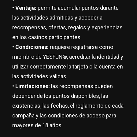
•
Ventaja:
permite acumular puntos durante
las actividades admitidas y acceder a
recompensas, ofertas, regalos y experiencias
en los casinos participantes.
•
Condiciones:
requiere registrarse como
miembro de YESFUN®, acreditar la identidad y
utilizar correctamente la tarjeta o la cuenta en
las actividades válidas.
•
Limitaciones:
las recompensas pueden
depender de los puntos disponibles, las
existencias, las fechas, el reglamento de cada
campaña y las condiciones de acceso para
mayores de 18 años.