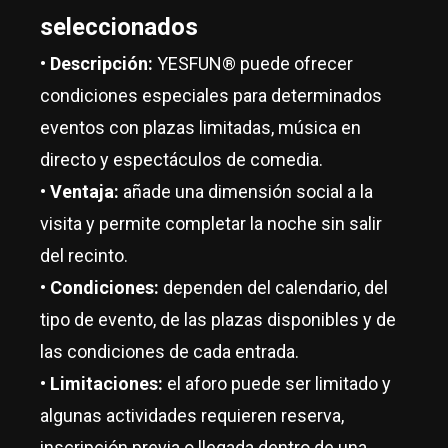
seleccionados
•
Descripción:
YESFUN® puede ofrecer
condiciones especiales para determinados
eventos con plazas limitadas, música en
directo y espectáculos de comedia.
•
Ventaja:
añade una dimensión social a la
visita y permite completar la noche sin salir
del recinto.
•
Condiciones:
dependen del calendario, del
tipo de evento, de las plazas disponibles y de
las condiciones de cada entrada.
•
Limitaciones:
el aforo puede ser limitado y
algunas actividades requieren reserva,
inscripción previa o llegada dentro de una