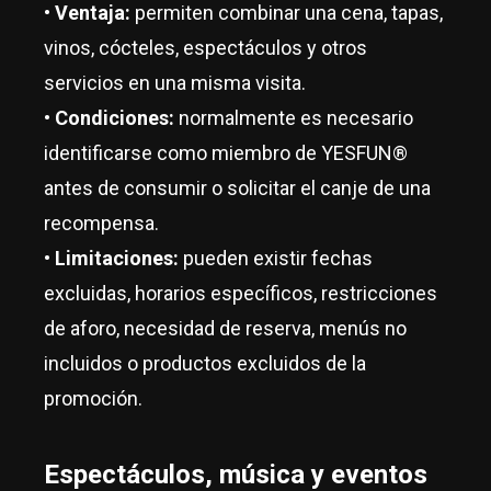
•
Ventaja:
permiten combinar una cena, tapas,
vinos, cócteles, espectáculos y otros
servicios en una misma visita.
•
Condiciones:
normalmente es necesario
identificarse como miembro de YESFUN®
antes de consumir o solicitar el canje de una
recompensa.
•
Limitaciones:
pueden existir fechas
excluidas, horarios específicos, restricciones
de aforo, necesidad de reserva, menús no
incluidos o productos excluidos de la
promoción.
Espectáculos, música y eventos