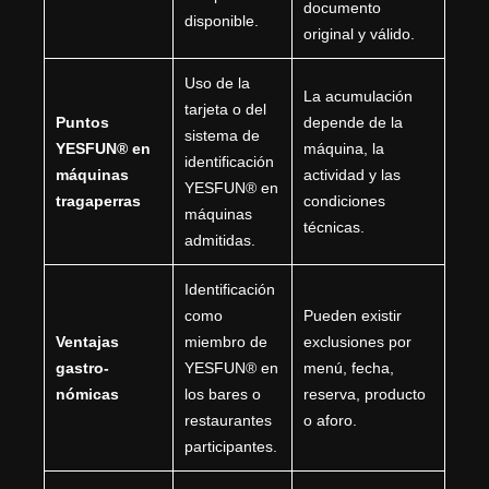
documento
dispo­nible.
original y válido.
Uso de la
La acumu­lación
tarjeta o del
Puntos
depende de la
sistema de
YESFUN® en
máquina, la
identi­ficación
máquinas
actividad y las
YESFUN® en
traga­perras
condiciones
máquinas
técnicas.
admitidas.
Identi­ficación
como
Pueden existir
Ventajas
miembro de
exclusiones por
gastro­
YESFUN® en
menú, fecha,
nómicas
los bares o
reserva, producto
restaurantes
o aforo.
participantes.